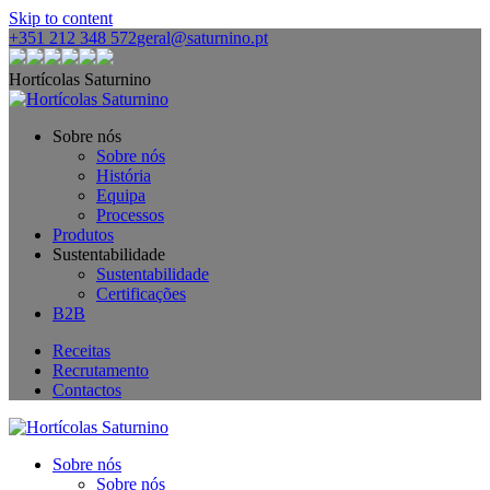
Skip to content
+351 212 348 572
geral@saturnino.pt
Hortícolas Saturnino
Sobre nós
Sobre nós
História
Equipa
Processos
Produtos
Sustentabilidade
Sustentabilidade
Certificações
B2B
Receitas
Recrutamento
Contactos
Sobre nós
Sobre nós