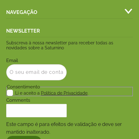
NAVEGAÇÃO
NEWSLETTER
Subscreva à nossa newsletter para receber todas as
novidades sobre a Saturnino
Email
Consentimento
Li e aceito a
Política de Privacidade
.
Comments
Este campo é para efeitos de validação e deve ser
mantido inalterado.