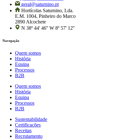
geral@saturnino.pt
Hortícolas Saturnino, Lda.
E.M. 1004, Pinheiro do Marco
2890 Alcochete
N 38º 44' 46'' W 8º 57' 12''
Navegação
Quem somos
História
Equipa
Processos
B2B
Quem somos
História
Equipa
Processos
B2B
Sustentabilidade
Certificações
Receitas
Recrutamento