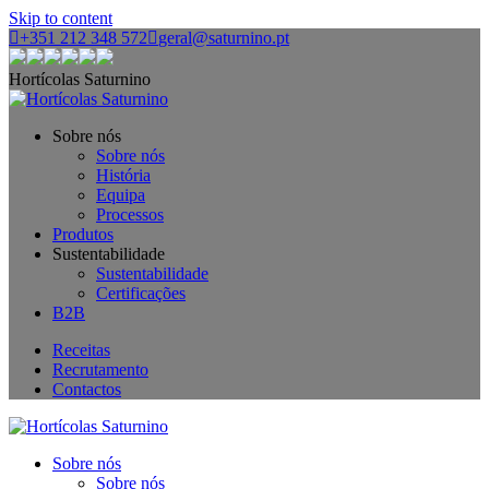
Skip to content
+351 212 348 572
geral@saturnino.pt
Hortícolas Saturnino
Sobre nós
Sobre nós
História
Equipa
Processos
Produtos
Sustentabilidade
Sustentabilidade
Certificações
B2B
Receitas
Recrutamento
Contactos
Sobre nós
Sobre nós