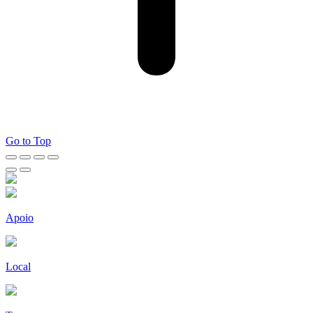
Go to Top
Apoio
Local