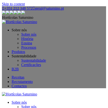
Skip to content
+351 212 348 572
geral@saturnino.pt
Hortícolas Saturnino
Sobre nós
Sobre nós
História
Equipa
Processos
Produtos
Sustentabilidade
Sustentabilidade
Certificações
B2B
Receitas
Recrutamento
Contactos
Sobre nós
Sobre nós