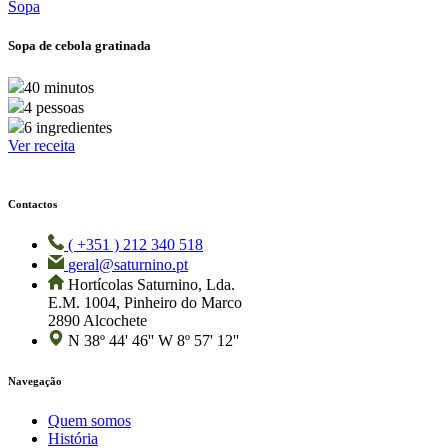
Sopa
Sopa de cebola gratinada
40 minutos
4 pessoas
6 ingredientes
Ver receita
Contactos
( +351 ) 212 340 518
geral@saturnino.pt
Hortícolas Saturnino, Lda.
E.M. 1004, Pinheiro do Marco
2890 Alcochete
N 38º 44' 46'' W 8º 57' 12''
Navegação
Quem somos
História