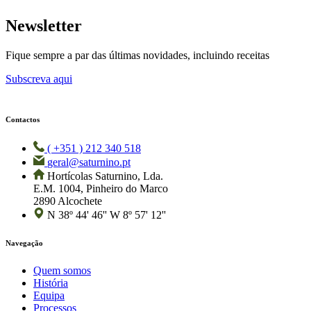
Newsletter
Fique sempre a par das últimas novidades, incluindo receitas
Subscreva aqui
Contactos
( +351 ) 212 340 518
geral@saturnino.pt
Hortícolas Saturnino, Lda.
E.M. 1004, Pinheiro do Marco
2890 Alcochete
N 38º 44' 46'' W 8º 57' 12''
Navegação
Quem somos
História
Equipa
Processos