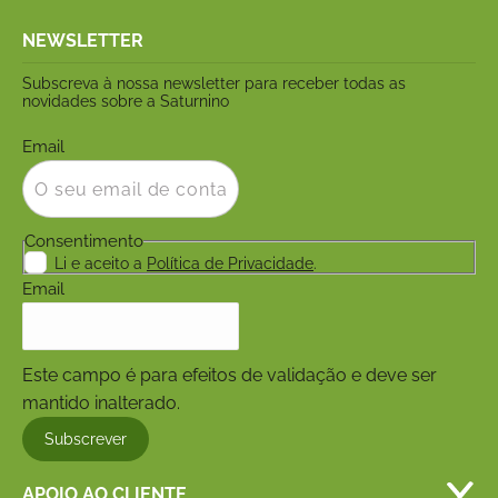
NEWSLETTER
Subscreva à nossa newsletter para receber todas as
novidades sobre a Saturnino
Email
Consentimento
Li e aceito a
Política de Privacidade
.
Email
Este campo é para efeitos de validação e deve ser
mantido inalterado.
APOIO AO CLIENTE