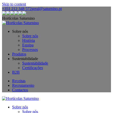
Skip to content
+351 212 348 572
geral@saturnino.pt
Hortícolas Saturnino
Sobre nós
Sobre nós
História
Equipa
Processos
Produtos
Sustentabilidade
Sustentabilidade
Certificações
B2B
Receitas
Recrutamento
Contactos
Sobre nós
Sobre nós