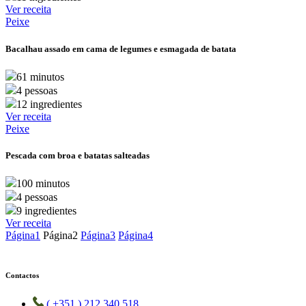
Ver receita
Peixe
Bacalhau assado em cama de legumes e esmagada de batata
61 minutos
4 pessoas
12 ingredientes
Ver receita
Peixe
Pescada com broa e batatas salteadas
100 minutos
4 pessoas
9 ingredientes
Ver receita
Página
1
Página
2
Página
3
Página
4
Contactos
( +351 ) 212 340 518