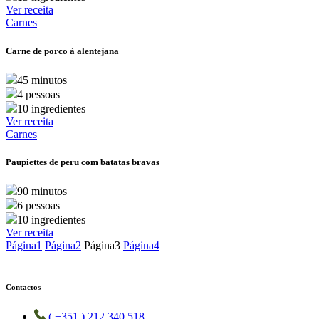
Ver receita
Carnes
Carne de porco à alentejana
45 minutos
4 pessoas
10 ingredientes
Ver receita
Carnes
Paupiettes de peru com batatas bravas
90 minutos
6 pessoas
10 ingredientes
Ver receita
Página
1
Página
2
Página
3
Página
4
Contactos
( +351 ) 212 340 518