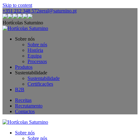
Skip to content
+351 212 348 572
geral@saturnino.pt
Hortícolas Saturnino
Sobre nós
Sobre nós
História
Equipa
Processos
Produtos
Sustentabilidade
Sustentabilidade
Certificações
B2B
Receitas
Recrutamento
Contactos
Sobre nós
Sobre nós